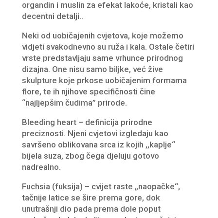
organdin i muslin za efekat lakoće, kristali kao
decentni detalji..
Neki od uobičajenih cvjetova, koje možemo
vidjeti svakodnevno su
ruža i kala.
Ostale četiri
vrste predstavljaju same vrhunce prirodnog
dizajna. One nisu samo biljke, već žive
skulpture koje prkose uobičajenim formama
flore
, te ih
njihov
e
specifičnosti čine
“najljepšim čudima” prirode
.
Bleeding heart – definicija prirodne
preciznosti. Njeni cvjetovi izgledaju kao
savršeno oblikovana srca iz kojih ,,kaplje“
bijela suza, zbog čega djeluju gotovo
nadrealno.
Fuchsia (fuksija) – cvijet raste „naopačke“,
tačnije latice se šire prema gore, dok
unutrašnji dio pada prema dole poput