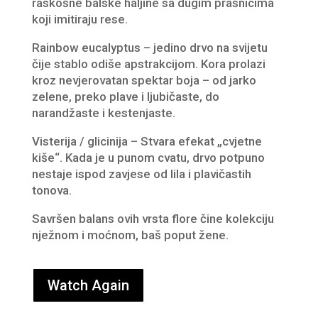
raskošne balske haljine sa dugim prašnicima
koji imitiraju rese.
Rainbow eucalyptus – jedino drvo na svijetu
čije stablo odiše apstrakcijom.
Kora prolazi
kroz nevjerovatan spektar boja – od jarko
zelene, preko plave i ljubičaste, do
narandžaste i kestenjaste.
Visterija / glicinija – Stvara efekat „cvjetne
kiše“. Kada je u punom cvatu, drvo potpuno
nestaje ispod zavjese od lila i plavičastih
tonova.
Savršen balans ovih vrsta flore čine kolekciju
nježnom i moćnom, baš poput žene.
Watch Again